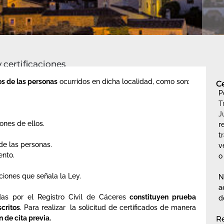
 certificaciones
os de las personas
ocurridos en dicha localidad, como son:
C
P
T
J
ones de ellos.
r
t
de las personas.
v
ento.
o
ciones que señala la Ley.
N
a
as por el Registro Civil de Cáceres
constituyen prueba
d
scritos
. Para realizar la solicitud de certificados de manera
 de cita previa.
Re