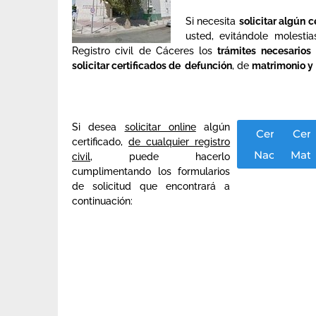
Si necesita
solicitar algún c
usted, evitándole molest
Registro civil de Cáceres los
trámites necesarios
solicitar certificados de defunción
, de
matrimonio y
Si desea
solicitar online
algún
Certificado
Cert
certificado,
de cualquier registro
de
Nacimient
Matr
civil
, puede hacerlo
cumplimentando los formularios
de solicitud que encontrará a
continuación: