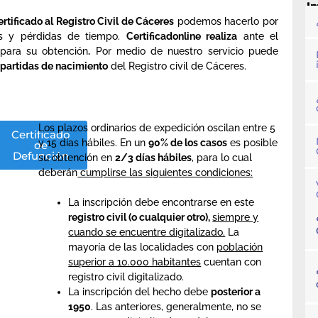
I
ertificado al Registro Civil de Cáceres
podemos hacerlo por
ias y pérdidas de tiempo.
Certificadonline realiza
ante el
para su obtención
.
Por medio de nuestro servicio puede
partidas de nacimiento
del Registro civil de Cáceres.
Los plazos ordinarios de expedición oscilan entre 5
ificado
Certificado
y 15 días hábiles. En un
90% de los casos
es posible
de
de
o
imonio
Defunción
su obtención en
2/3 días hábiles
, para lo cual
deberán
cumplirse las siguientes condiciones:
La inscripción debe encontrarse en este
registro civil (o cualquier otro),
siempre y
cuando se encuentre digitalizado.
La
mayoría de las localidades con
población
superior a 10.000 habitantes
cuentan con
registro civil digitalizado.
La inscripción del hecho debe
posterior a
1950
. Las anteriores, generalmente, no se