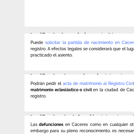
Certificado de nacimiento
de Cáceres.
Puede
solicitar la partida de nacimiento en Cácer
registro. A efectos legales se considerará que el lug
practicado el asiento.
Certificados de matrimonio
del registro 
Podrán pedir el
acta de matrimonio al Registro Civ
matrimonio eclesiástico o civil
en la ciudad de Các
registro.
Certificados de defunción
del registro c
Las
defunciones
en Cáceres como en cualquier otr
embargo para su pleno reconocimiento, es necesario