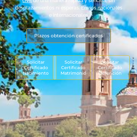
civil
de una manera rápida y sencilla, sin
desplazamientos ni esperas. Envíos nacionales
e internacionales
Plazos obtención certificados
Solicitar
Solicitar
Solicitar
Certificado
Certificado
Certificado
Nacimiento
Matrimonio
Defunción