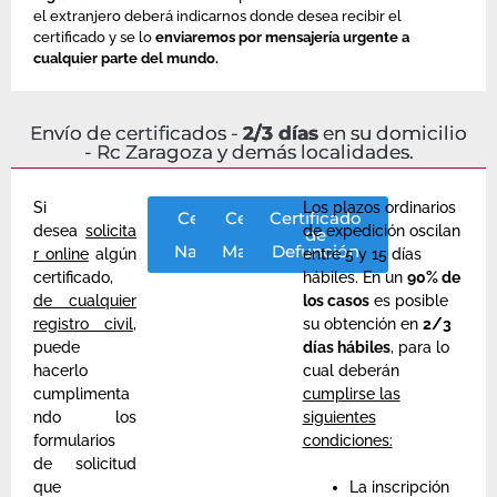
el extranjero deberá indicarnos donde desea recibir el
certificado y se lo
enviaremos por mensajería urgente a
cualquier parte del mundo.
Envío de certificados -
2/3 días
en su domicilio
- Rc Zaragoza y demás localidades.
Si
Los plazos ordinarios
Certificado
Certificado
Certificado
desea
solicita
de expedición oscilan
de
de
de
Nacimiento
Matrimonio
Defunción
r online
algún
entre 5 y 15 días
certificado,
hábiles. En un
90% de
de cualquier
los casos
es posible
registro civil
,
su obtención en
2/3
puede
días hábiles
, para lo
hacerlo
cual deberán
cumplimenta
cumplirse las
ndo los
siguientes
formularios
condiciones:
de solicitud
que
La inscripción