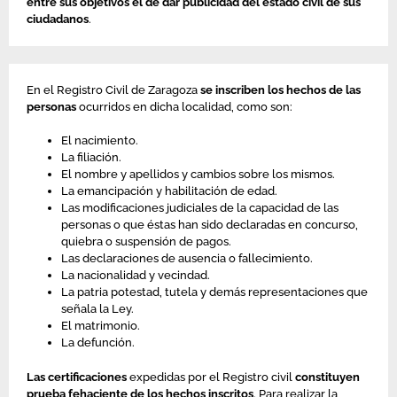
entre sus objetivos el de dar publicidad del estado civil de sus
ciudadanos
.
En el Registro Civil de Zaragoza
se inscriben los hechos de las
personas
ocurridos en dicha localidad, como son:
El nacimiento.
La filiación.
El nombre y apellidos y cambios sobre los mismos.
La emancipación y habilitación de edad.
Las modificaciones judiciales de la capacidad de las
personas o que éstas han sido declaradas en concurso,
quiebra o suspensión de pagos.
Las declaraciones de ausencia o fallecimiento.
La nacionalidad y vecindad.
La patria potestad, tutela y demás representaciones que
señala la Ley.
El matrimonio.
La defunción.
Las certificaciones
expedidas por el Registro civil
constituyen
prueba fehaciente de los hechos inscritos
. Para realizar la