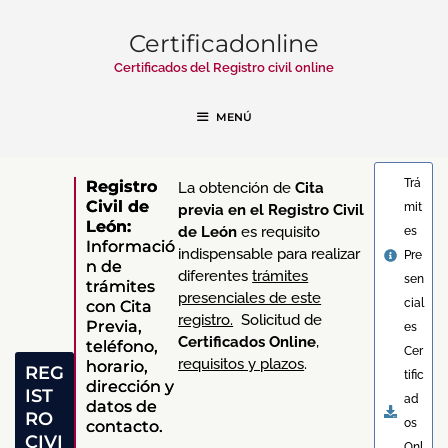
Certificadonline
Certificados del Registro civil online
MENÚ
Trá
Registro
La obtención de
Cita
Civil de
mit
previa en el Registro Civil
León:
de León
es requisito
es
Informació
indispensable para realizar
Pre
n de
diferentes
trámites
sen
trámites
presenciales de este
cial
con Cita
registro.
Solicitud de
Previa,
es
Certificados Online
,
teléfono,
Cer
requisitos y plazos
.
horario,
REG
tific
dirección y
IST
ad
datos de
RO
os
contacto.
CIVI
Onl