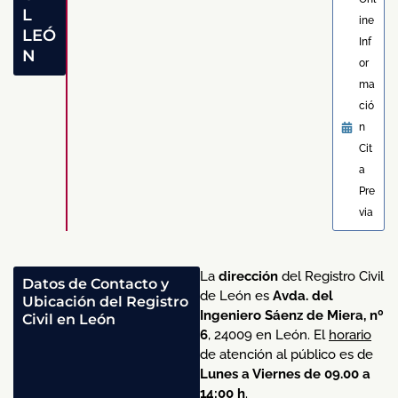
L
ine
LEÓ
Inf
N
or
ma
ció
n
Cit
a
Pre
via
La
dirección
del Registro Civil
Datos de Contacto y
de León es
Avda. del
Ubicación del Registro
Ingeniero Sáenz de Miera, nº
Civil en León
6
, 24009 en León. El
horario
de atención al público es de
Lunes a Viernes de 09.00 a
14:00 h
.