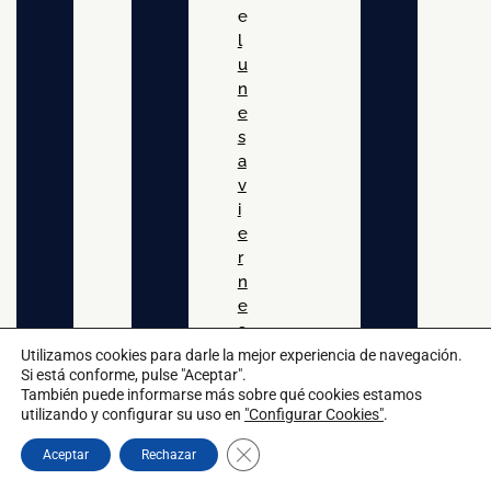
e
l
u
n
e
s
a
v
i
e
r
n
e
s
e
Utilizamos cookies para darle la mejor experiencia de navegación.
Si está conforme, pulse "Aceptar".
n
También puede informarse más sobre qué cookies estamos
utilizando y configurar su uso en
"Configurar Cookies"
.
h
o
Cerrar el banner de cookies RGPD
Aceptar
Rechazar
r