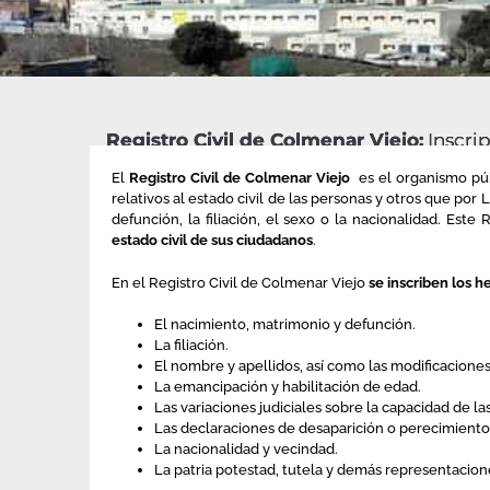
Registro Civil de Colmenar Viejo:
Inscrip
El
Registro Civil de Colmenar Viejo
es el organismo púb
relativos al estado civil de las personas y otros que por
defunción, la filiación, el sexo o la nacionalidad. Este R
estado civil de sus ciudadanos
.
En el Registro Civil de Colmenar Viejo
se inscriben los h
El nacimiento, matrimonio y defunción.
La filiación.
El nombre y apellidos, así como las modificaciones
La emancipación y habilitación de edad.
Las variaciones judiciales sobre la capacidad de la
Las declaraciones de desaparición o perecimiento
La nacionalidad y vecindad.
La patria potestad, tutela y demás representacion