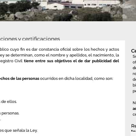
ciones y certificaciones
lico cuyo fin es dar constancia oficial sobre los hechos y actos
C
 Ley se determinan, como el nombre y apellidos, el nacimiento, la
S
egistro Civil
tiene entre sus objetivos el de dar publicidad del
o
d
r
echos de las personas
ocurridos en dicha localidad, como son:
d
b
p
 de ellos.
N
a
s personas.
c
.
Re
es que señala la Ley.
I