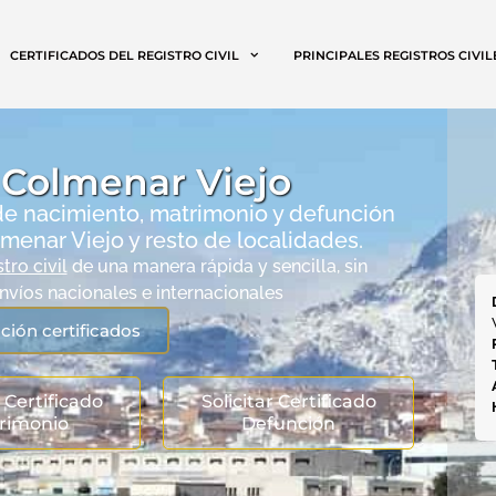
CERTIFICADOS DEL REGISTRO CIVIL
PRINCIPALES REGISTROS CIVIL
l Colmenar Viejo
 de nacimiento, matrimonio y defunción
olmenar Viejo y resto de localidades.
tro civil
de una manera rápida y sencilla, sin
nvíos nacionales e internacionales
ción certificados
r Certificado
Solicitar Certificado
rimonio
Defunción