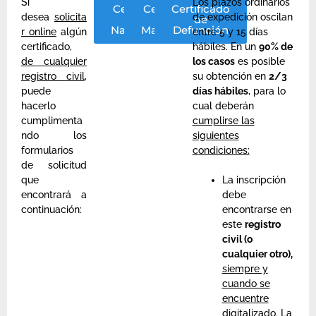
Si
Los plazos ordinarios
Certificado
Certificado
Certificado
desea
solicita
de expedición oscilan
de
de
de
Nacimiento
Matrimonio
Defunción
r online
algún
entre 5 y 15 días
certificado,
hábiles. En un
90% de
de cualquier
los casos
es posible
registro civil
,
su obtención en
2/3
puede
días hábiles
, para lo
hacerlo
cual deberán
cumplimenta
cumplirse las
ndo los
siguientes
formularios
condiciones:
de solicitud
que
La inscripción
encontrará a
debe
continuación:
encontrarse en
este
registro
civil (o
cualquier otro),
siempre y
cuando se
encuentre
digitalizado.
La