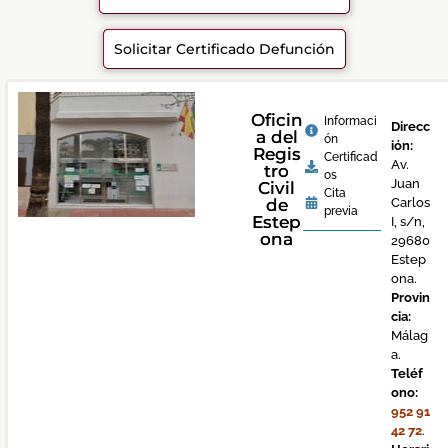
Solicitar Certificado Defunción
Oficin
Informaci
Direcc
a del
ón
ión:
Regis
Certificad
Av.
tro
os
Juan
Civil
Cita
de
Carlos
previa
Estep
I, s/n,
ona
29680
Estep
ona.
Provin
cia:
Málag
a.
Teléf
ono:
952 91
42 72
.