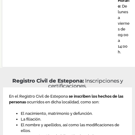
Horari
o:
De
lunes
a
vierne
s de
09:00
a
14:00
h.
Registro Civil de Estepona:
Inscripciones y
certificaciones.
En el Registro Civil de Estepona
se inscriben los hechos de las
personas
ocurridos en dicha localidad, como son:
El nacimiento, matrimonio y defunción.
La filiación.
El nombre y apellidos, así como las modificaciones de
ellos.