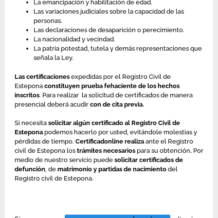
La emancipación y habilitación de edad.
Las variaciones judiciales sobre la capacidad de las
personas.
Las declaraciones de desaparición o perecimiento.
La nacionalidad y vecindad.
La patria potestad, tutela y demás representaciones que
señala la Ley.
Las certificaciones
expedidas por el Registro Civil de
Estepona
constituyen prueba fehaciente de los hechos
inscritos
. Para realizar la solicitud de certificados de manera
presencial deberá acudir
con de cita previa.
Si necesita
solicitar algún certificado al Registro Civil de
Estepona
podemos hacerlo por usted, evitándole molestias y
pérdidas de tiempo.
Certificadonline realiza
ante el Registro
civil de Estepona los
trámites necesarios
para su obtención
.
Por
medio de nuestro servicio puede
solicitar certificados de
defunción
, de
matrimonio y
partidas de nacimiento
del
Registro civil de Estepona.