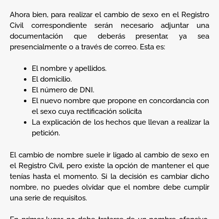
Ahora bien, para realizar el cambio de sexo en el Registro
Civil correspondiente serán necesario adjuntar una
documentación que deberás presentar, ya sea
presencialmente o a través de correo. Esta es:
El nombre y apellidos.
El domicilio.
El número de DNI.
El nuevo nombre que propone en concordancia con
el sexo cuya rectificación solicita
La explicación de los hechos que llevan a realizar la
petición.
El cambio de nombre suele ir ligado al cambio de sexo en
el Registro Civil, pero existe la opción de mantener el que
tenías hasta el momento. Si la decisión es cambiar dicho
nombre, no puedes olvidar que el nombre debe cumplir
una serie de requisitos.