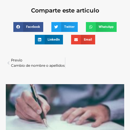
Comparte este articulo
Facebook
Twitter
WhatsApp
LinkedIn
Email
Prevío
Cambio de nombre o apellidos