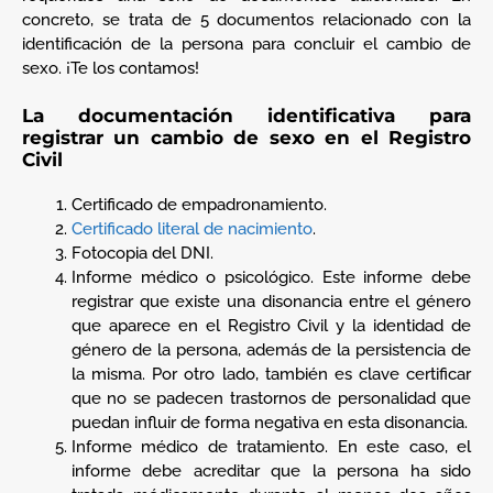
concreto, se trata de 5 documentos relacionado con la
identificación de la persona para concluir el cambio de
sexo. ¡Te los contamos!
La documentación identificativa para
registrar un cambio de sexo en el Registro
Civil
Certificado de empadronamiento.
Certificado literal de nacimiento
.
Fotocopia del DNI.
Informe médico o psicológico. Este informe debe
registrar que existe una disonancia entre el género
que aparece en el Registro Civil y la identidad de
género de la persona, además de la persistencia de
la misma. Por otro lado, también es clave certificar
que no se padecen trastornos de personalidad que
puedan influir de forma negativa en esta disonancia.
Informe médico de tratamiento. En este caso, el
informe debe acreditar que la persona ha sido