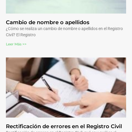
Cambio de nombre o apellidos
¿Cómo se realiza un cambio de nombre o apellidos en el Registro
Civil? El Registro
Leer Más >>
Rectificación de errores en el Registro Civil