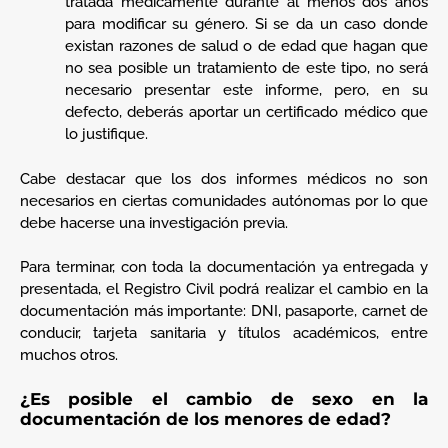
tratada médicamente durante al menos dos años
para modificar su género. Si se da un caso donde
existan razones de salud o de edad que hagan que
no sea posible un tratamiento de este tipo, no será
necesario presentar este informe, pero, en su
defecto, deberás aportar un certificado médico que
lo justifique.
Cabe destacar que los dos informes médicos no son
necesarios en ciertas comunidades autónomas por lo que
debe hacerse una investigación previa.
Para terminar, con toda la documentación ya entregada y
presentada, el Registro Civil podrá realizar el cambio en la
documentación más importante: DNI, pasaporte, carnet de
conducir, tarjeta sanitaria y títulos académicos, entre
muchos otros.
¿Es posible el cambio de sexo en la
documentación de los menores de edad?