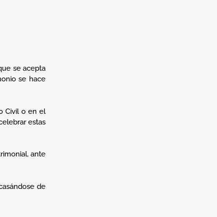
 que se acepta
imonio se hace
 Civil o en el
celebrar estas
rimonial, ante
, casándose de
.