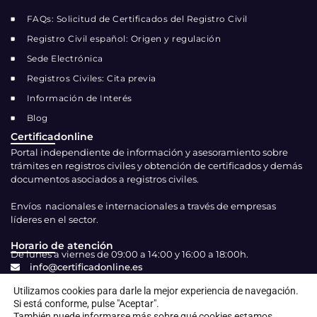
FAQs: Solicitud de Certificados del Registro Civil
Registro Civil español: Origen y regulación
Sede Electrónica
Registros Civiles: Cita previa
Información de Interés
Blog
Certificadonline
Portal independiente de información y asesoramiento sobre
trámites en registros civiles y obtención de certificados y demás
documentos asociados a registros civiles.
Envíos nacionales e internacionales a través de empresas
líderes en el sector.
Horario de atención
De lunes a viernes de 09:00 a 14:00 y 16:00 a 18:00h.
info@certificadonline.es
Contacto
Utilizamos cookies para darle la mejor experiencia de navegación.
Si está conforme, pulse "Aceptar".
También puede informarse más sobre qué cookies estamos
© 2026 Certificadonline – Expertos en tramitación de certificados
I