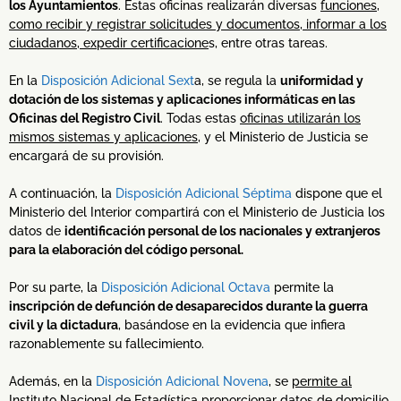
los Ayuntamientos
. Estas oficinas realizarán diversas
funciones,
como recibir y registrar solicitudes y documentos, informar a los
ciudadanos, expedir certificacione
s, entre otras tareas.
En la
Disposición Adicional Sext
a, se regula la
uniformidad y
dotación de los sistemas y aplicaciones informáticas en las
Oficinas del Registro Civil
. Todas estas
oficinas utilizarán los
mismos sistemas y aplicaciones
, y el Ministerio de Justicia se
encargará de su provisión.
A continuación, la
Disposición Adicional Séptima
dispone que el
Ministerio del Interior compartirá con el Ministerio de Justicia los
datos de
identificación personal de los nacionales y extranjeros
para la elaboración del código personal.
Por su parte, la
Disposición Adicional Octava
permite la
inscripción de defunción de desaparecidos durante la guerra
civil y la dictadura
, basándose en la evidencia que infiera
razonablemente su fallecimiento.
Además, en la
Disposición Adicional Novena
, se
permite al
Instituto Nacional de Estadística proporcionar datos de domicilio