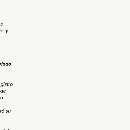
to
es y
ariado
egistro
 de
a.
rá su